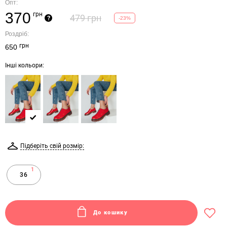
Опт:
370
грн
479 грн
?
-23%
Роздріб:
грн
650
Інші кольори:
Підберіть свій розмір:
1
36
До кошику