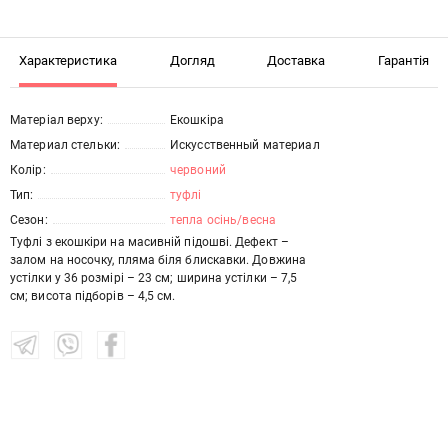
Характеристика
Догляд
Доставка
Гарантія
Матеріал верху:
Екошкіра
Материал стельки:
Искусственный материал
Колір:
червоний
Тип:
туфлі
Сезон:
тепла осінь/весна
Туфлі з екошкіри на масивній підошві. Дефект –
залом на носочку, пляма біля блискавки. Довжина
устілки у 36 розмірі – 23 см; ширина устілки – 7,5
см; висота підборів – 4,5 см.