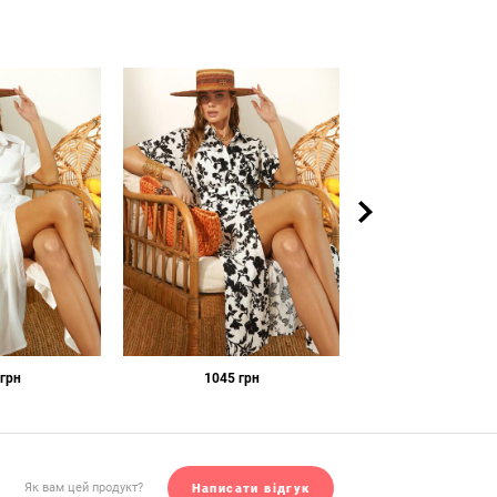
грн
1045
грн
1120
грн
12
Як вам цей продукт?
Написати відгук