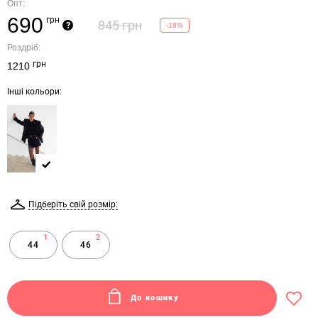
Опт:
690
грн
845 грн
?
-18%
Роздріб:
грн
1210
Інші кольори:
Підберіть свій розмір:
1
2
44
46
До кошику