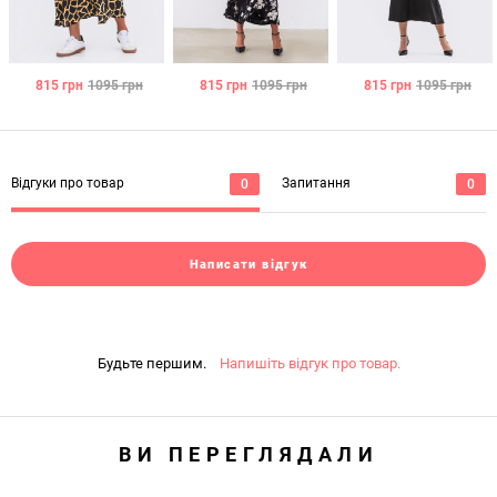
815
грн
1095
грн
815
грн
1095
грн
815
грн
1095
грн
Відгуки про товар
Запитання
0
0
Написати відгук
Будьте першим.
Напишіть відгук про товар.
ВИ ПЕРЕГЛЯДАЛИ