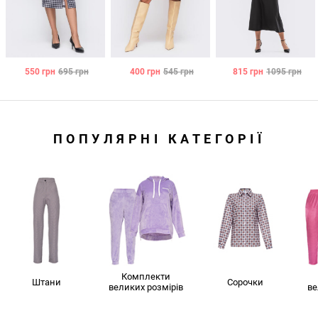
550
грн
695
грн
400
грн
545
грн
815
грн
1095
грн
ПОПУЛЯРНІ КАТЕГОРІЇ
Комплекти
Штани
Сорочки
великих розмірів
ве