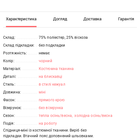
Характеристика
Догляд
Доставка
Гарантія
Склад:
75% поліестер, 25% віскоза
Склад підкладки:
без подкладки
Розтяжність:
немає
Колір:
чорний
Матеріал:
Костюмна тканина
Деталі:
на блискавці
Стиль:
в стилі кежуал
Довжина:
міні
Фасон:
прямого крою
Візерунок:
без візерунка
Сезон:
тепла осінь/весна
, 
холодна осінь/весна
Подія:
на роботу
Спідниця-міні із костюмної тканини. Виріб без
підкладки. Втачний пояс доповнений шльовками.