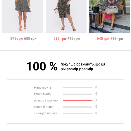
575
грн
685
грн
595
грн
745
грн
645
грн
795
грн
100 %
покупців вважають, що ця
річ
розмір у розмір
0
маломірить
0
трохи мало
1
розмір у розмір
0
трохи більше
0
занадто велике