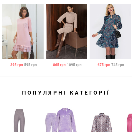
395
грн
595
грн
865
грн
1095
грн
675
грн
745
грн
ПОПУЛЯРНІ КАТЕГОРІЇ