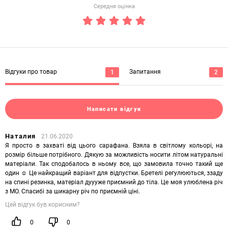
Середня оцінка
(*)
(*)
(*)
(*)
(*)
Відгуки про товар
Запитання
1
2
Написати відгук
Наталия
21.06.2020
Я просто в захваті від цього сарафана. Взяла в світлому кольорі, на
розмір більше потрібного. Дякую за можливість носити літом натуральні
матеріали. Так сподобалось в ньому все, що замовила точно такий ще
один ☺ Це найкращий варіант для відпустки. Бретелі регулюються, ззаду
на спині резинка, матеріал дуууже приємний до тіла. Це моя улюблена річ
з МО. Спасибі за шикарну річ по приємній ціні.
Цей відгук був корисним?
0
0