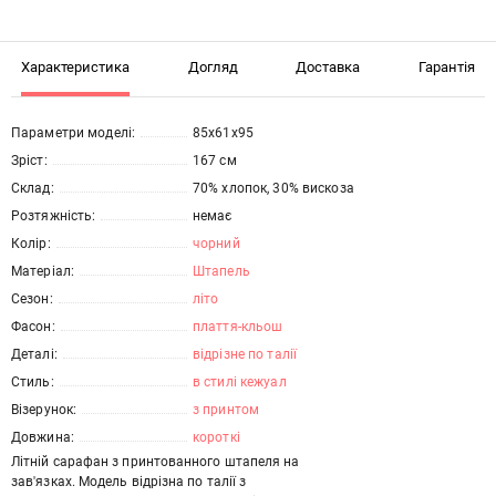
Характеристика
Догляд
Доставка
Гарантія
Параметри моделі:
85х61х95
Зріст:
167 см
Склад:
70% хлопок, 30% вискоза
Розтяжність:
немає
Колір:
чорний
Матеріал:
Штапель
Сезон:
літо
Фасон:
плаття-кльош
Деталі:
відрізне по талії
Стиль:
в стилі кежуал
Візерунок:
з принтом
Довжина:
короткі
Літній сарафан з принтованного штапеля на
зав'язках. Модель відрізна по талії з