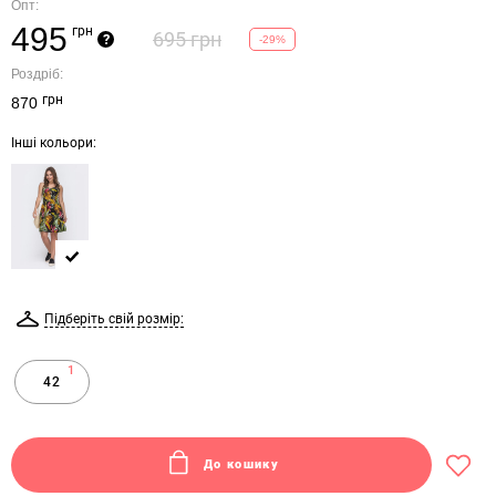
Опт:
495
грн
695 грн
?
-29%
Роздріб:
грн
870
Інші кольори:
Підберіть свій розмір:
1
42
До кошику