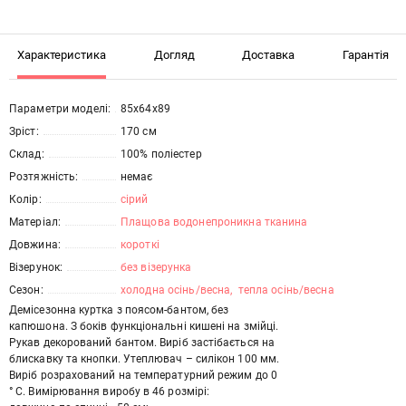
Характеристика
Догляд
Доставка
Гарантія
Параметри моделі:
85х64х89
Зріст:
170 см
Склад:
100% поліестер
Розтяжність:
немає
Колір:
сірий
Матеріал:
Плащова водонепроникна тканина
Довжина:
короткі
Візерунок:
без візерунка
Сезон:
холодна осінь/весна
, 
тепла осінь/весна
Демісезонна куртка з поясом-бантом, без
капюшона. З боків функціональні кишені на змійці.
Рукав декорований бантом. Виріб застібається на
блискавку та кнопки. Утеплювач – силікон 100 мм.
Виріб розрахований на температурний режим до 0
° С. Вимірювання виробу в 46 розмірі: