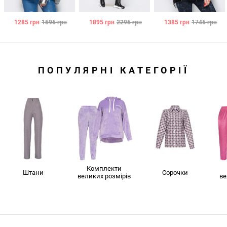
1285
грн
1595
грн
1895
грн
2295
грн
1385
грн
1745
грн
ПОПУЛЯРНІ КАТЕГОРІЇ
Комплекти
Штани
Сорочки
великих розмірів
ве