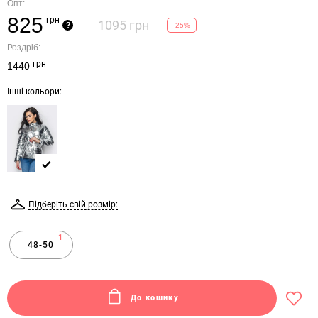
Опт:
825
грн
1095 грн
?
-25%
Роздріб:
грн
1440
Інші кольори:
Підберіть свій розмір:
1
48-50
До кошику