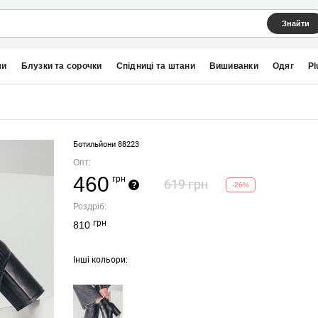
Знайти
ми
Блузки та сорочки
Спідниці та штани
Вишиванки
Одяг
Pl
Ботильйони 88223
Опт:
460
грн
619 грн
?
-26%
Роздріб:
грн
810
Інші кольори: