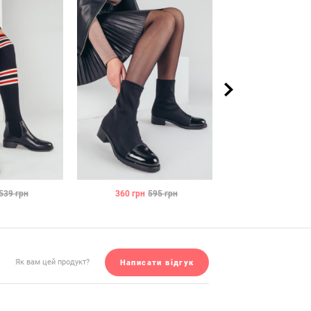
539
грн
360
грн
595
грн
355
грн
58
Як вам цей продукт?
Написати відгук