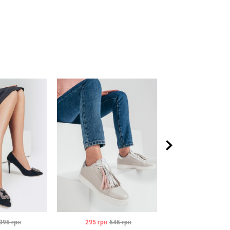
395
грн
295
грн
545
грн
295
грн
54