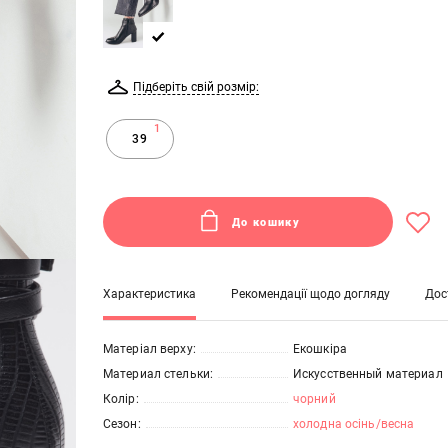
Підберіть свій розмір:
1
39
До кошику
Характеристика
Рекомендації щодо догляду
Дос
Матеріал верху:
Екошкіра
Материал стельки:
Искусственный материал
Колір:
чорний
Сезон:
холодна осінь/весна