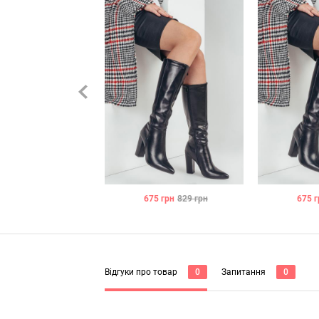
675
грн
829
грн
675
г
Відгуки про товар
Запитання
0
0