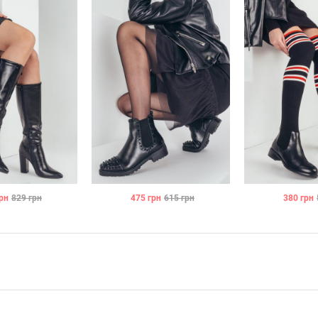
рн
829
грн
475
грн
615
грн
380
грн