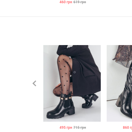
460
грн
619
грн
495
грн
715
грн
860
г