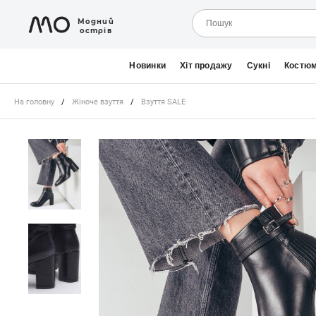
Модний
острів
Новинки
Хіт продажу
Сукні
Костю
На головну
/
Жіноче взуття
/
Взуття SALE