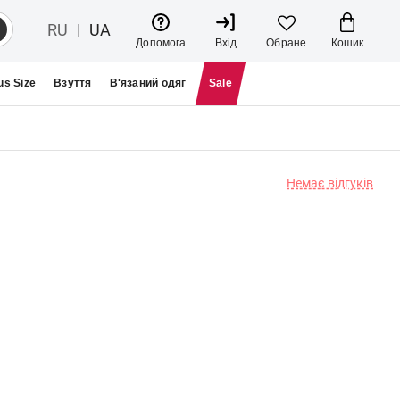
RU
|
UA
Кошик
Допомога
Вхід
Обране
us Size
Взуття
В'язаний одяг
Sale
Немає відгуків