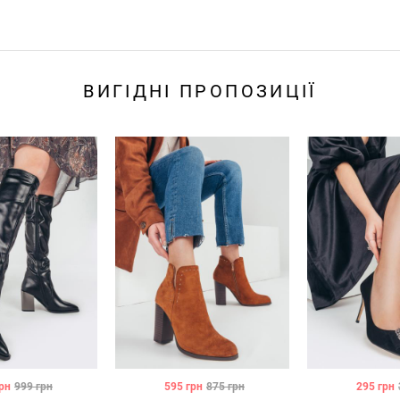
ВИГІДНІ ПРОПОЗИЦІЇ
рн
999
грн
595
грн
875
грн
295
грн