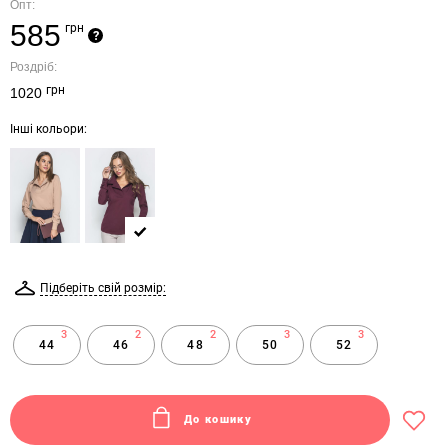
Опт:
585
грн
?
Роздріб:
грн
1020
Інші кольори:
Підберіть свій розмір:
3
2
2
3
3
44
46
48
50
52
До кошику