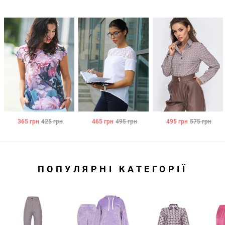
365
грн
425
грн
465
грн
495
грн
495
грн
575
грн
ПОПУЛЯРНІ КАТЕГОРІЇ