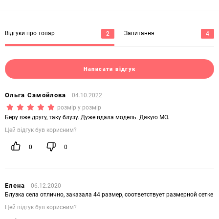
Відгуки про товар
Запитання
2
4
Написати відгук
Ольга Самойлова
04.10.2022
(*)
(*)
(*)
(*)
(*)
розмір у розмір
Беру вже другу, таку блузу. Дуже вдала модель. Дякую МО.
Цей відгук був корисним?
0
0
Елена
06.12.2020
Блузка села отлично, заказала 44 размер, соответствует размерной сетке
Цей відгук був корисним?