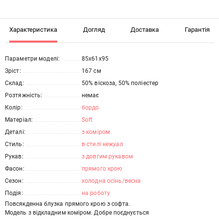
Характеристика
Догляд
Доставка
Гарантія
Параметри моделі:
85х61х95
Зріст:
167 см
Склад:
50% віскоза, 50% поліестер
Розтяжність:
немає
Колір:
бордо
Матеріал:
Soft
Деталі:
з коміром
Стиль:
в стилі кежуал
Рукав:
з довгим рукавом
Фасон:
прямого крою
Сезон:
холодна осінь/весна
Подія:
на роботу
Повсякденна блузка прямого крою з софта.
Модель з відкладним коміром. Добре поєднується