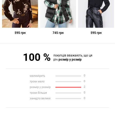
595
грн
745
грн
595
грн
100 %
покупців вважають, що ця
річ
розмір у розмір
0
маломірить
0
трохи мало
2
розмір у розмір
0
трохи більше
0
занадто велике