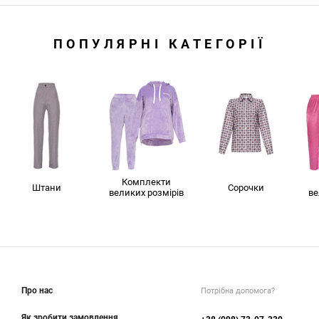
ПОПУЛЯРНІ КАТЕГОРІЇ
Комплекти
Штани
Сорочки
великих розмірів
ве
Про нас
Потрібна допомога?
Як зробити замовлення