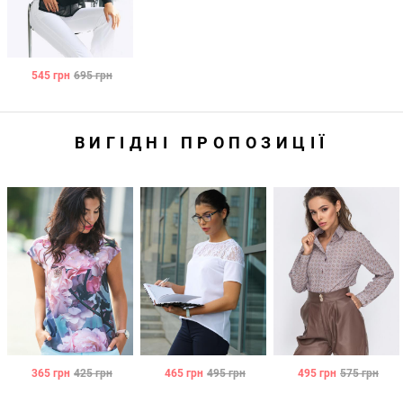
545
грн
695
грн
ВИГІДНІ ПРОПОЗИЦІЇ
365
грн
425
грн
465
грн
495
грн
495
грн
575
грн