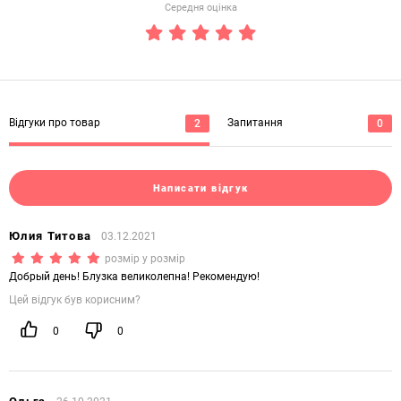
Середня оцінка
(*)
(*)
(*)
(*)
(*)
Відгуки про товар
Запитання
2
0
Написати відгук
Юлия Титова
03.12.2021
(*)
(*)
(*)
(*)
(*)
розмір у розмір
Добрый день! Блузка великолепна! Рекомендую!
Цей відгук був корисним?
0
0