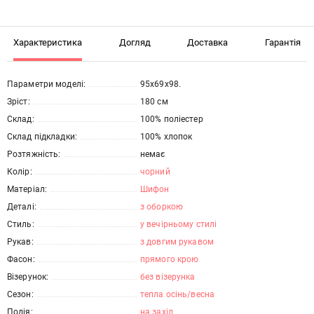
Характеристика
Догляд
Доставка
Гарантія
Параметри моделі:
95х69х98.
Зріст:
180 см
Склад:
100% поліестер
Склад підкладки:
100% хлопок
Розтяжність:
немає
Колір:
чорний
Матеріал:
Шифон
Деталі:
з оборкою
Стиль:
у вечірньому стилі
Рукав:
з довгим рукавом
Фасон:
прямого крою
Візерунок:
без візерунка
Сезон:
тепла осінь/весна
Подія:
на захід