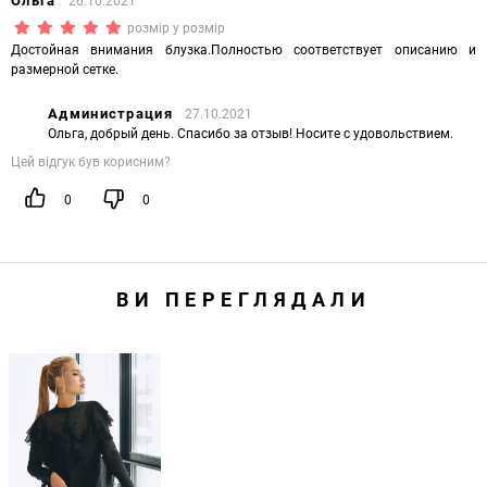
Ольга
26.10.2021
(*)
(*)
(*)
(*)
(*)
розмір у розмір
Достойная внимания блузка.Полностью соответствует описанию и
размерной сетке.
Администрация
27.10.2021
Ольга, добрый день. Спасибо за отзыв! Носите с удовольствием.
Цей відгук був корисним?
0
0
ВИ ПЕРЕГЛЯДАЛИ