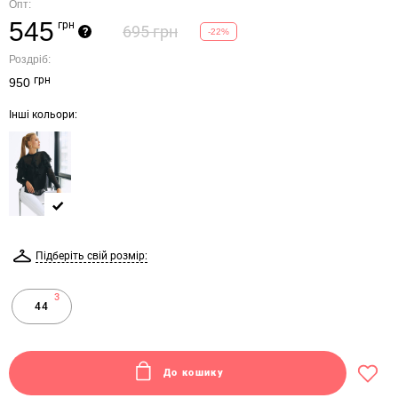
Опт:
545
грн
695 грн
?
-22%
Роздріб:
грн
950
Інші кольори:
Підберіть свій розмір:
3
44
До кошику