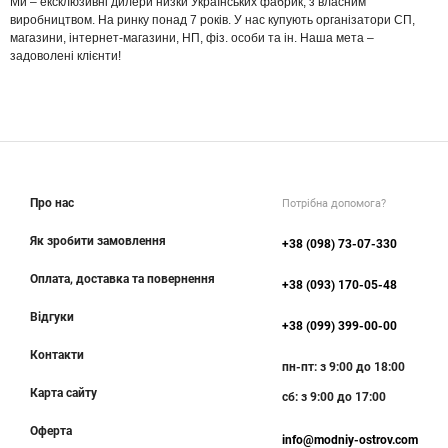
Ми – ексклюзивні дилери низки Українських фабрик, з власним
виробництвом. На ринку понад 7 років. У нас купують організатори СП,
магазини, інтернет-магазини, НП, фіз. особи та ін. Наша мета –
задоволені клієнти!
Про нас
Потрібна допомога?
Як зробити замовлення
+38 (098) 73-07-330
Оплата, доставка та повернення
+38 (093) 170-05-48
Відгуки
+38 (099) 399-00-00
Контакти
пн-пт: з 9:00 до 18:00
Карта сайту
сб: з 9:00 до 17:00
Оферта
info@modniy-ostrov.com