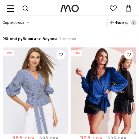
Сортировка
Фильтр
1
Жіночі рубашки та блузки
7 товарів
-19%
-26%
565
грн
395
грн
695
грн
535
грн