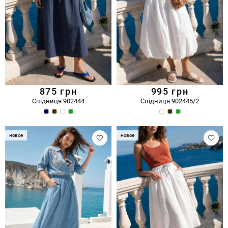
875
грн
995
грн
Спідниця 902444
Спідниця 902445/2
новое
новое