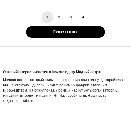
1
2
3
4
You're
page
page
page
on
page
Показати ще
Оптовий інтернет-магазин жіночого одягу Модний острів
Модний острів - оптовий склад та інтернет-магазин одягу від виробника.
Ми – ексклюзивні дилери низки Українських фабрик, з власним
виробництвом. На ринку понад 7 років. У нас купують організатори СП,
магазини, інтернет-магазини, НП, фіз. особи та ін. Наша мета –
задоволені клієнти!