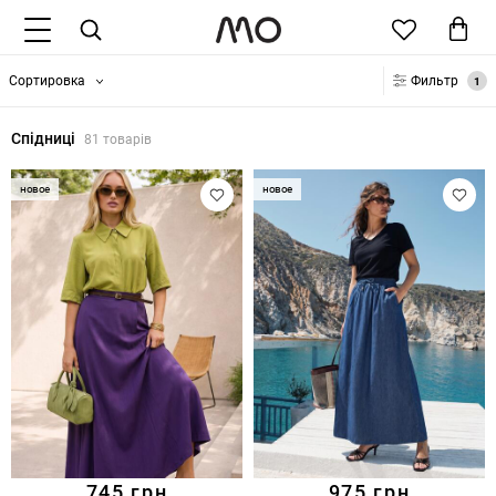
Сортировка
Фильтр
1
Спідниці
81 товарів
новое
новое
745
грн
975
грн