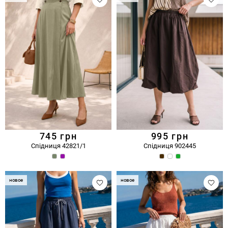
745
грн
995
грн
Спідниця 42821/1
Спідниця 902445
новое
новое