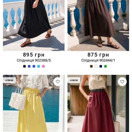
895
грн
875
грн
Спідниця 902388/5
Спідниця 902444/1
новое
новое