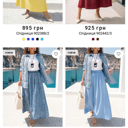
895
грн
925
грн
Спідниця 902388/2
Спідниця 902442/3
новое
новое