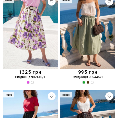
новое
новое
1325
грн
995
грн
Спідниця 902413/1
Спідниця 902445/1
новое
новое