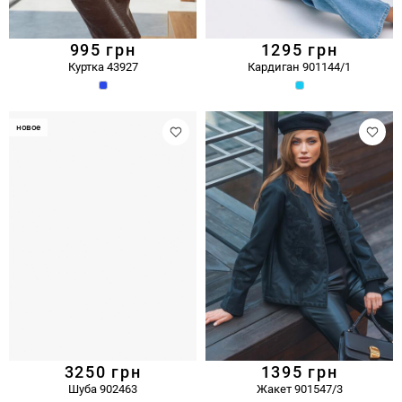
995
грн
1295
грн
Куртка 43927
Кардиган 901144/1
новое
3250
грн
1395
грн
Шуба 902463
Жакет 901547/3