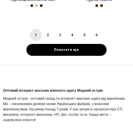
1
2
3
4
5
6
You're
page
page
page
page
page
on
page
Показати ще
Оптовий інтернет-магазин жіночого одягу Модний острів
Модний острів - оптовий склад та інтернет-магазин одягу від виробника.
Ми – ексклюзивні дилери низки Українських фабрик, з власним
виробництвом. На ринку понад 7 років. У нас купують організатори СП,
магазини, інтернет-магазини, НП, фіз. особи та ін. Наша мета –
задоволені клієнти!