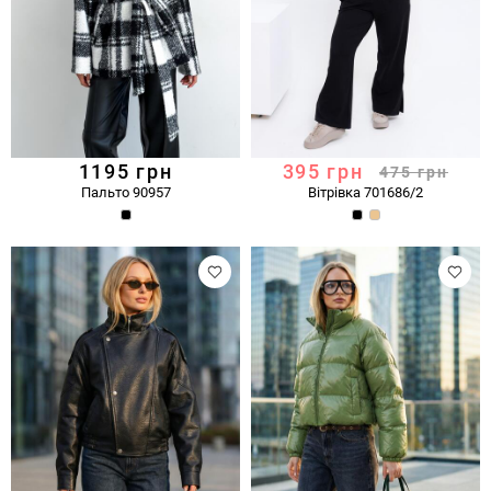
1195
грн
395
грн
475
грн
Пальто 90957
Вітрівка 701686/2