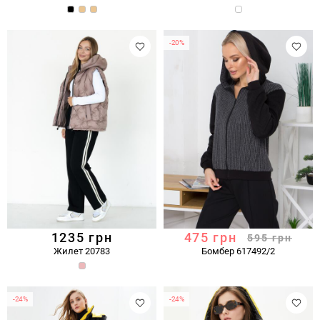
-20%
1235
грн
475
грн
595
грн
Жилет 20783
Бомбер 617492/2
-24%
-24%