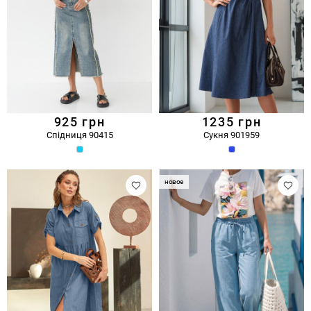
925
грн
1235
грн
Спідниця 90415
Сукня 901959
новое