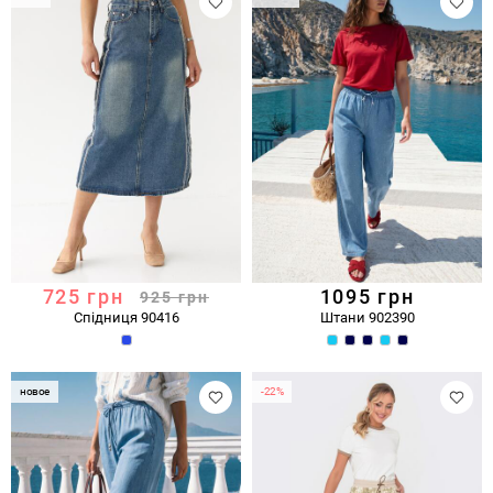
725
грн
1095
грн
925
грн
Спідниця 90416
Штани 902390
новое
-22%