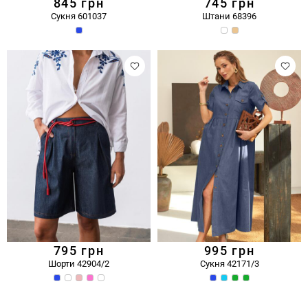
845
грн
745
грн
Сукня 601037
Штани 68396
795
грн
995
грн
Шорти 42904/2
Сукня 42171/3