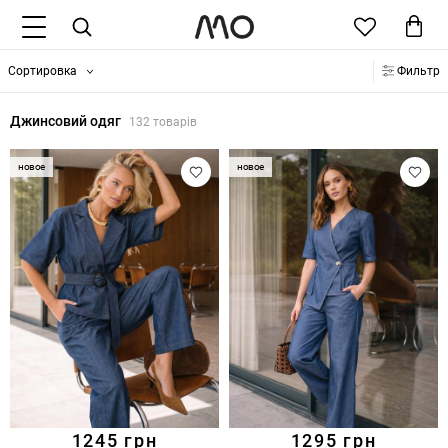
Сортировка
Фильтр
Джинсовий одяг
132 товарів
новое
новое
1245
грн
1295
грн