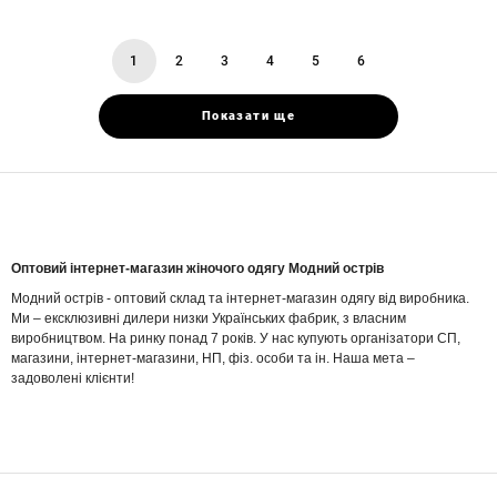
1
2
3
4
5
6
You're
page
page
page
page
page
on
page
Показати ще
Оптовий інтернет-магазин жіночого одягу Модний острів
Модний острів - оптовий склад та інтернет-магазин одягу від виробника.
Ми – ексклюзивні дилери низки Українських фабрик, з власним
виробництвом. На ринку понад 7 років. У нас купують організатори СП,
магазини, інтернет-магазини, НП, фіз. особи та ін. Наша мета –
задоволені клієнти!