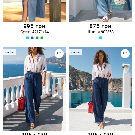
995
грн
875
грн
Сукня 42171/14
Штани 902353
новое
новое
1095
грн
1095
грн