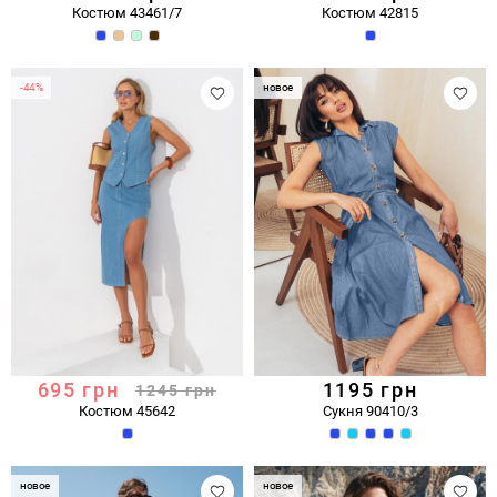
Костюм 43461/7
Костюм 42815
-44%
новое
695
грн
1195
грн
1245
грн
Костюм 45642
Сукня 90410/3
новое
новое