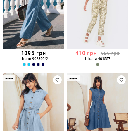
1095
грн
410
грн
525
грн
Штани 902390/2
Штани 401557
новое
новое