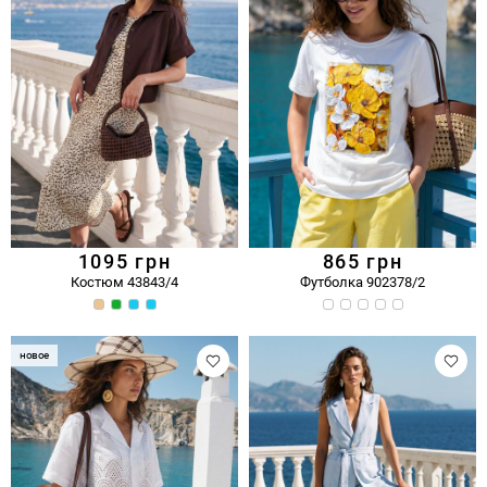
1095
грн
865
грн
Костюм 43843/4
Футболка 902378/2
новое