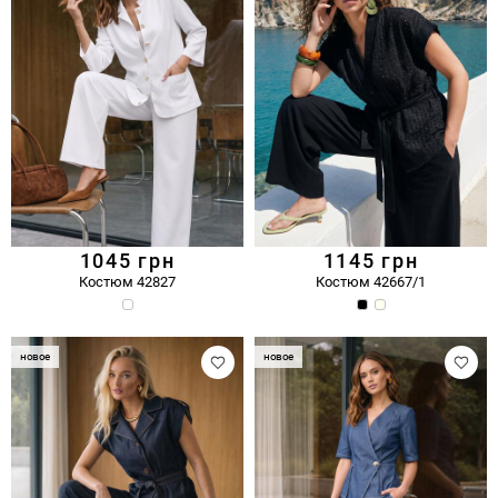
1045
грн
1145
грн
Костюм 42827
Костюм 42667/1
новое
новое