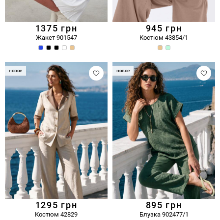
1375
грн
945
грн
Жакет 901547
Костюм 43854/1
новое
новое
1295
грн
895
грн
Костюм 42829
Блузка 902477/1