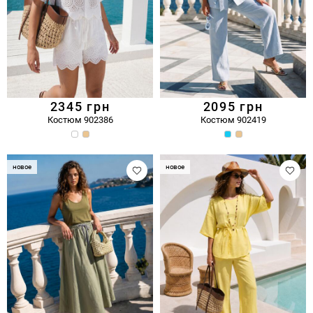
2345
грн
2095
грн
Костюм 902386
Костюм 902419
новое
новое