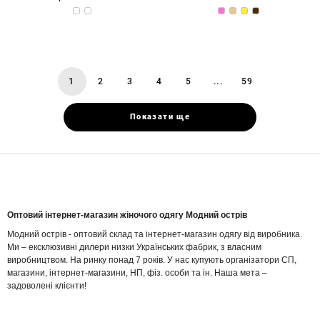
1
2
3
4
5
...
59
You're
page
page
page
page
page
page
on
page
Показати ще
Оптовий інтернет-магазин жіночого одягу Модний острів
Модний острів - оптовий склад та інтернет-магазин одягу від виробника.
Ми – ексклюзивні дилери низки Українських фабрик, з власним
виробництвом. На ринку понад 7 років. У нас купують організатори СП,
магазини, інтернет-магазини, НП, фіз. особи та ін. Наша мета –
задоволені клієнти!