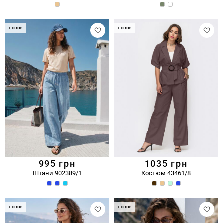
новое
новое
995
грн
1035
грн
Штани 902389/1
Костюм 43461/8
новое
новое