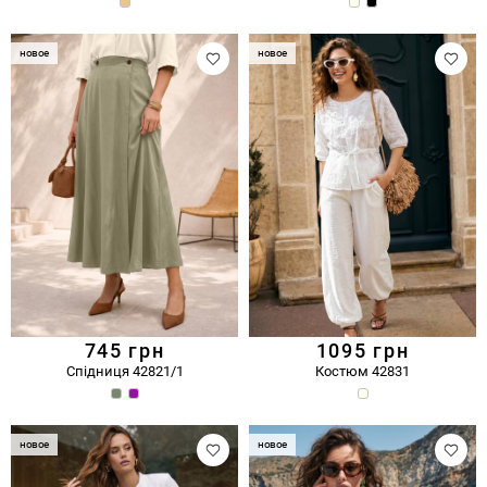
новое
новое
745
грн
1095
грн
Спідниця 42821/1
Костюм 42831
новое
новое