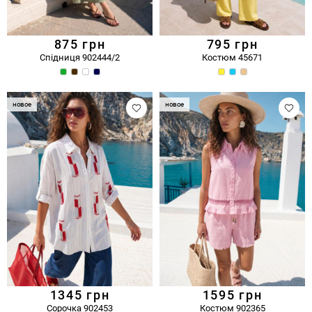
875
грн
795
грн
Спідниця 902444/2
Костюм 45671
новое
новое
1345
грн
1595
грн
Сорочка 902453
Костюм 902365