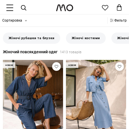
Сортировка
Фильтр
Жіночі рубашки та блузки
Жіночі костюми
Жіноч
Жіночий повсякденний одяг
1413 товарів
новое
новое