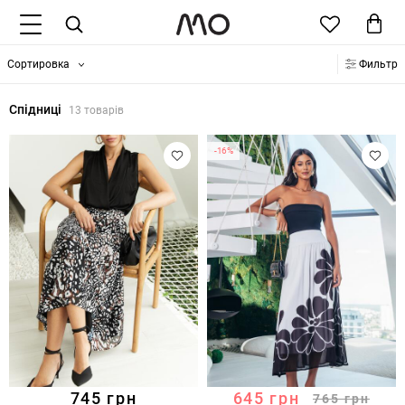
Сортировка
Фильтр
Спідниці
13 товарів
-16%
745
грн
645
грн
765
грн