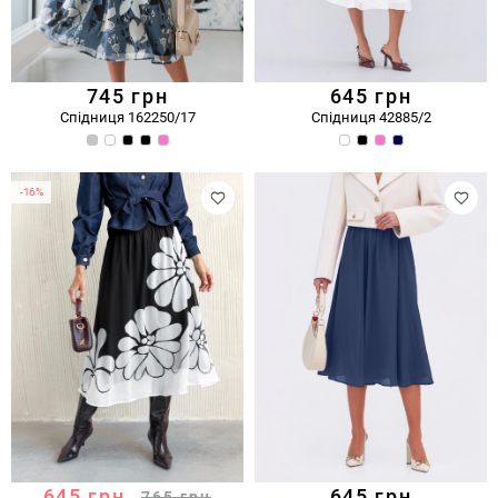
745
грн
645
грн
Спідниця 162250/17
Спідниця 42885/2
-16%
645
грн
645
грн
765
грн