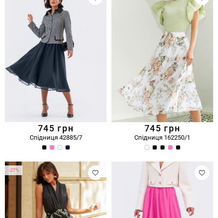
745
грн
745
грн
Спідниця 42885/7
Спідниця 162250/1
-27%