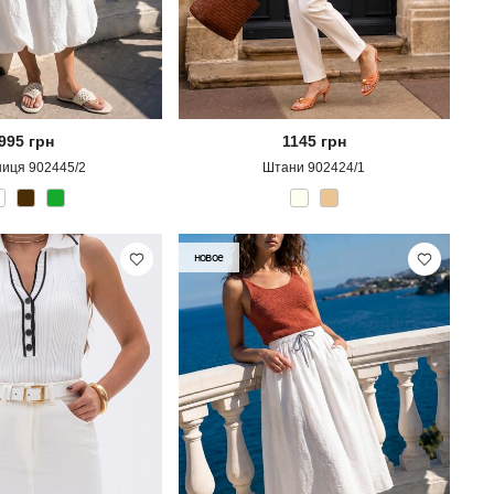
995
грн
1145
грн
ниця 902445/2
Штани 902424/1
новое