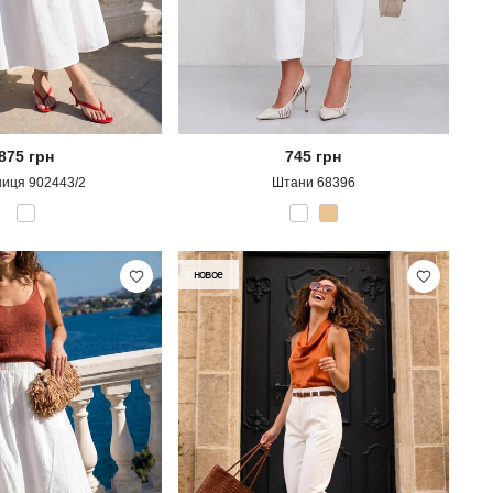
875
грн
745
грн
ниця 902443/2
Штани 68396
новое