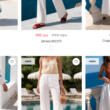
895
грн
995
грн
Спід
Штани 902375
новое
новое