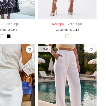
рн
765
грн
620
грн
795
грн
дниця 162343
Спідниця 470112
новое