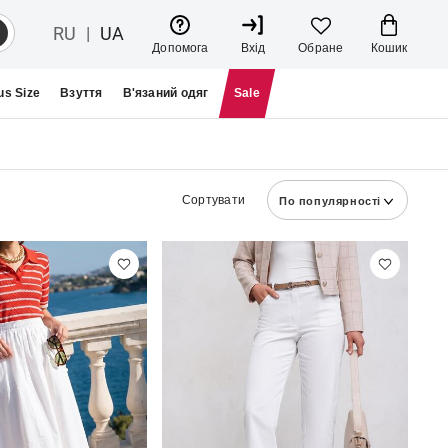
RU
|
UA
Кошик
Допомога
Вхід
Обране
us Size
Взуття
В'язаний одяг
Sale
Сортувати
По популярності