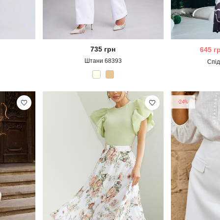
735
грн
645
г
Штани 68393
Спі
-24%