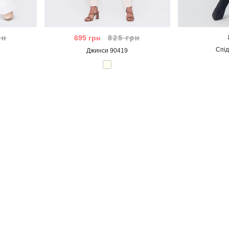
рн
695
грн
825
грн
Спі
Джинси 90419