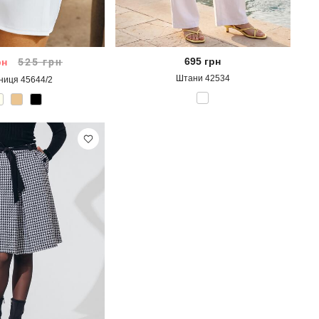
695
грн
рн
525
грн
Штани 42534
ниця 45644/2