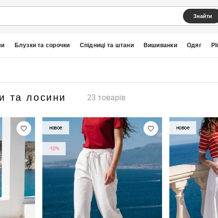
Знайти
ми
Блузки та сорочки
Спідниці та штани
Вишиванки
Одяг
Pl
и та лосини
23 товарів
новое
новое
-10%