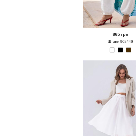
865
грн
Штани 902446