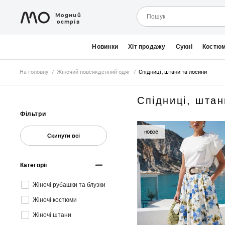
Модний
острів
Новинки
Хіт продажу
Сукні
Костю
На головну
/
Жіночий повсякденний одяг
/
Спідниці, штани та лосини
Спідниці, штан
Фільтри
новое
Скинути всі
Категорії
Жіночі рубашки та блузки
Жіночі костюми
Жіночі штани