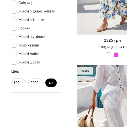
Спідниці
Жіночі піджаки, жакети
Жіночі світшоти
Лосини
Жіночі футболки
1325
грн
Комбінезони
Спідниця 902413
Жіночі майки
Жіночі шорти
новое
Ціна
Ok