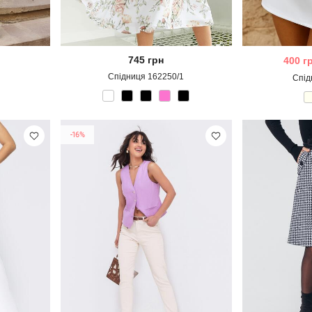
745
грн
400
г
Спідниця 162250/1
Спід
-16%