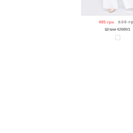
495
грн
635
г
Штани 42680/1