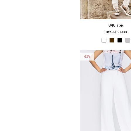
840
грн
Штани 60988
-22%