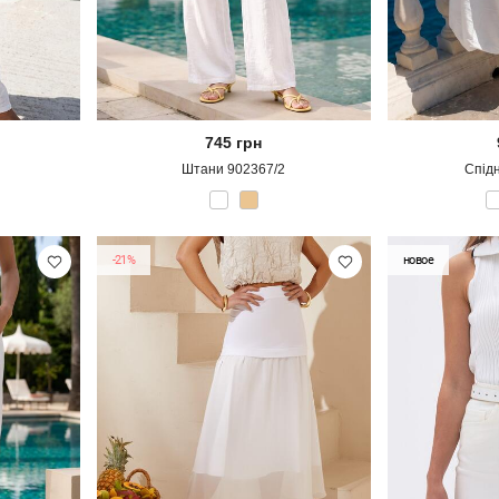
745
грн
Штани 902367/2
Спід
-21%
новое