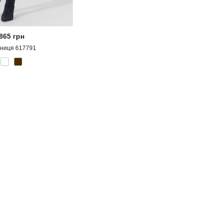
865
грн
дниця 617791