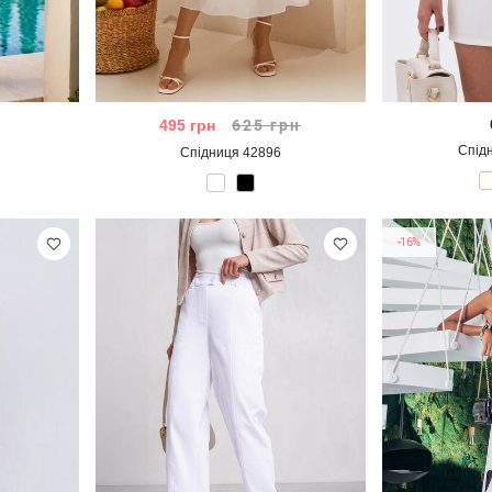
495
грн
625
грн
Спід
Спідниця 42896
-16%