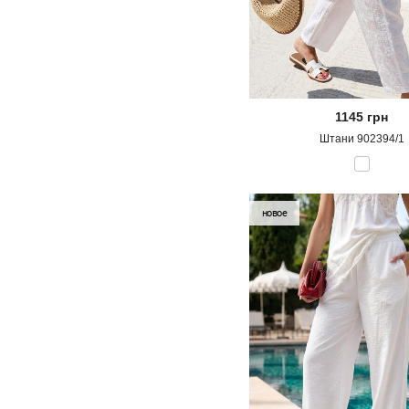
1145
грн
Штани 902394/1
новое