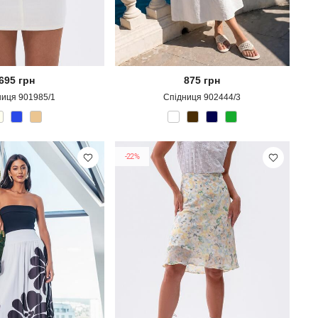
695
грн
875
грн
ниця 901985/1
Спідниця 902444/3
-22%