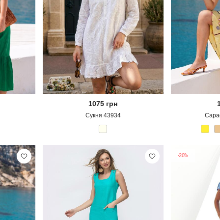
1075
грн
Сукня 43934
Сара
-20%