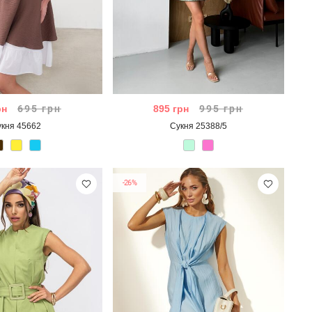
рн
695
грн
895
грн
995
грн
укня 45662
Сукня 25388/5
-26%