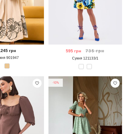
1245
грн
595
грн
735
грн
кня 901947
Сукня 121133/1
-10%