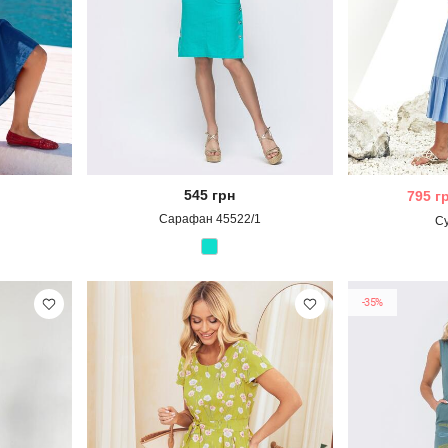
545
грн
795
г
Сарафан 45522/1
С
-35%