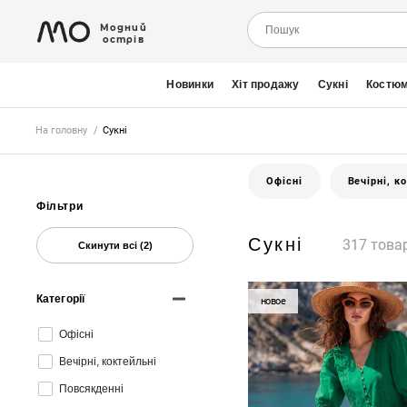
Модний
острів
Новинки
Хіт продажу
Сукні
Костю
На головну
/
Сукні
Офісні
Вечірні, к
Фільтри
Сукні
317 това
Скинути всі (2)
Категорії
новое
Офісні
Вечірні, коктейльні
Повсякденні