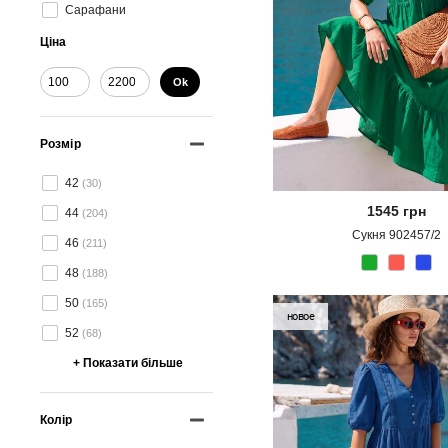
Сарафани
Ціна
Ok
Розмір
42
(30)
1545
грн
44
(204)
Сукня 902457/2
46
(211)
48
(188)
50
(165)
новое
52
(68)
+ Показати більше
Колір