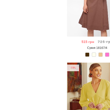
Софт
(114)
+ Показати більше
515
грн
725
г
Сукня 18167/4
-19%