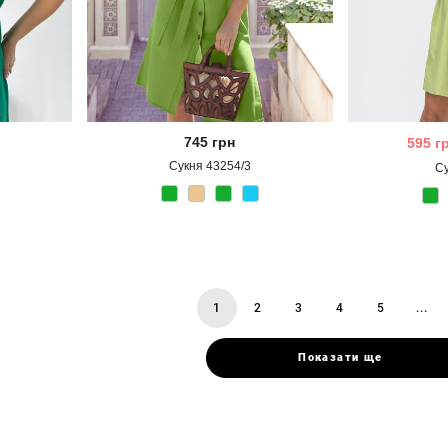
745
грн
595
г
Сукня 43254/3
С
1
2
3
4
5
...
You're
page
page
page
page
pag
on
page
Показати ще