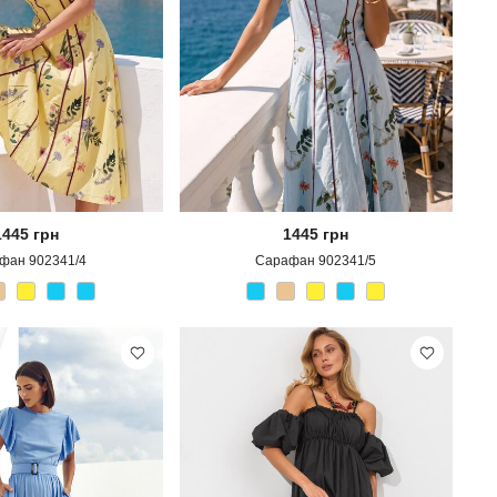
1445
грн
1445
грн
фан 902341/4
Сарафан 902341/5