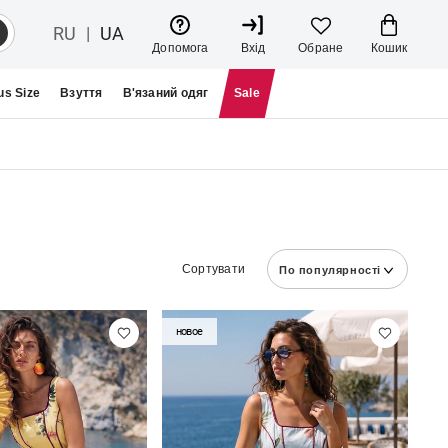
RU
|
UA
Кошик
Допомога
Вхід
Обране
us Size
Взуття
В'язаний одяг
Sale
Сортувати
По популярності
новое