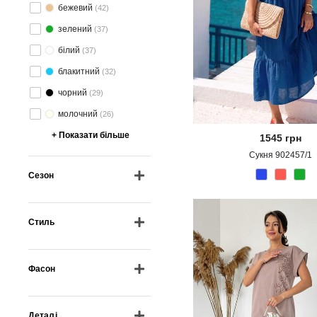
бежевий
(42)
зелений
(37)
білий
(37)
блакитний
(32)
чорний
(29)
молочний
(26)
+ Показати більше
1545
грн
Сукня 902457/1
Сезон
літо
(300)
Стиль
тепла осінь/весна
(90)
всесезонний
(16)
в стилі кежуал
(234)
холодна осінь/весна
(2)
Фасон
в романтичному стилі
(52)
зима
(2)
в стилі бохо
(15)
плаття-кльош
(94)
в класичному стилі
(13)
Деталі