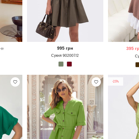
995
грн
рн
395
г
Сукня 902007/2
С
-25%