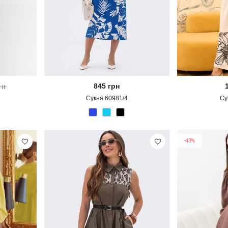
845
грн
рн
Сукня 60981/4
Су
-43%