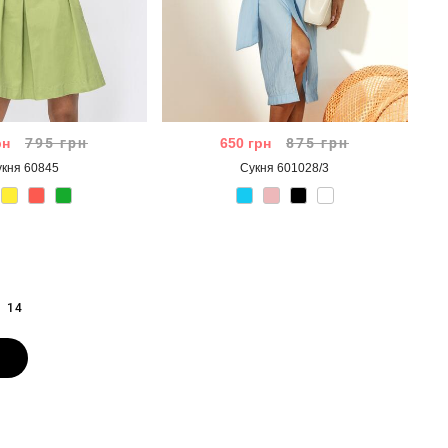
рн
795
грн
650
грн
875
грн
укня 60845
Сукня 601028/3
14
e
page