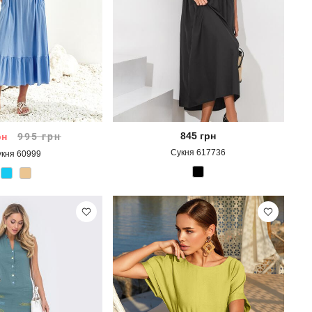
845
грн
рн
995
грн
Сукня 617736
укня 60999