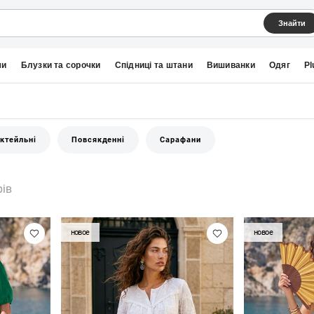
Знайти
ми
Блузки та сорочки
Спідниці та штани
Вишиванки
Одяг
Pl
октейльні
Повсякденні
Сарафани
рів
новое
новое