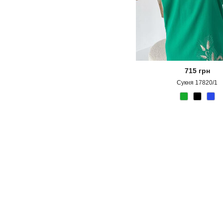
715
грн
Сукня 17820/1