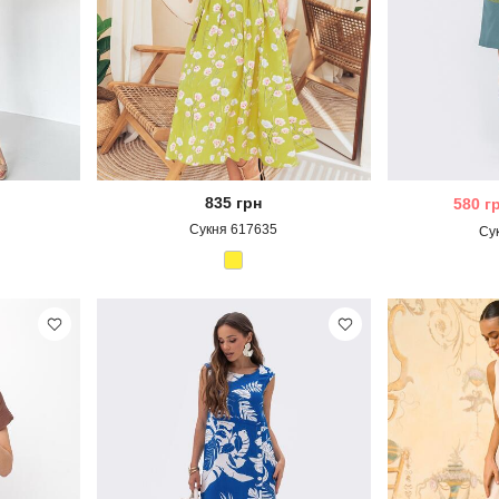
835
грн
580
г
Сукня 617635
Су