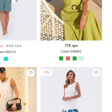
775
грн
рн
895
грн
Сукня 43698/1
кня 45617/1
-19%