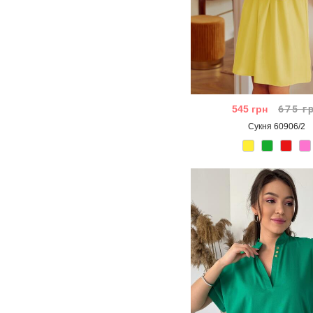
545
грн
675
г
Сукня 60906/2